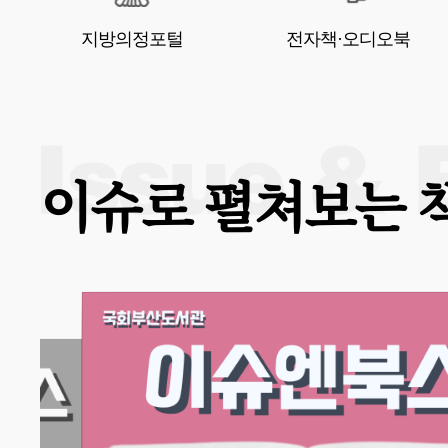
지방의정포털
전자책·오디오북
이슈로 펼쳐보는 
제 24호
산
‘나’
산
간 : 