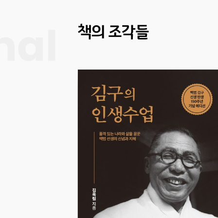
책의 조각들
al
대의 실용적
이미 치열한 AI 전쟁
보 속에서 누군가는 장
한다. 이 책의 저자
 분야에서 가장 영향력
육의 접목을 이끌어온