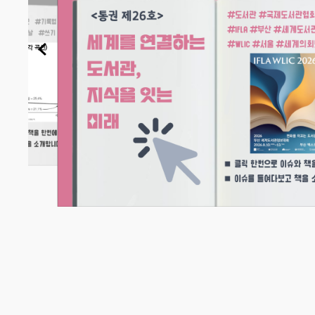
하다
작하는
회의인
여러분은 어제 
산에서
릴 수 있으신가
빙
72년
은 고개를 갸우
재 및
보다 훨씬 빠르
해 매
르만 에빙하우스(H
988년
새로운 정보를 학
기:
를 잊어버린다는
번 회의
발표한 바 있습니
자세히 보기 →
 최초로
정도, 시간이 지
의미가
이 기억의 본질
8차
다. 선사 시대 
29일까
류는 점토판에 
 대표단
크를 물들였으며,
벌 유
록은 사라져가는
.
가장 적극적인 저
네스코
(2019.1.30.
) 이
학연구, Vol. 59, 