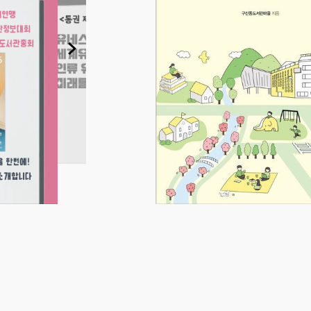
 인생 아카이
점심에 무엇을 먹었는지 바로 떠올
요? 지난 월요일 저녁은요? 대부분
뚱하게 됩니다. 우리의 기억은 생각
게 흐려집니다. 독일의 심리학자 헤
ermann Ebbinghaus)는 인간이
습한 뒤 불과 하루 만에 약 70%
 ‘에빙하우스 곡선(망각 곡선)’을
다. 소중한 순간도, 간절했던 감
나면 윤곽만 남긴 채 사라지는 것
입니다. 그래서 인간은 기록합니
동굴 벽에 손자국을 남긴 이래로, 인
쐐기문자를 새겼고, 파피루스에 잉
 종이 위에 붓을 놀렸습니다. 기
 기억을 붙잡는 가장 오래되고도
항 수단입니다. (장대환, 김익한.
). 기억, 기록, 아카이브 정의(正義). 기록
p.297)