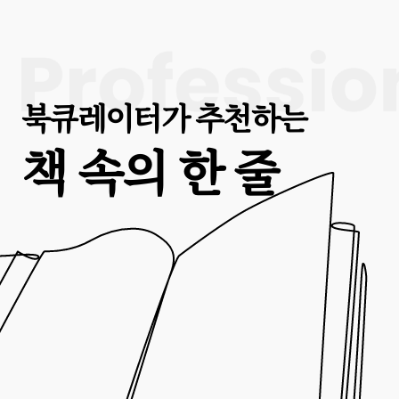
지속
위원회
현주소
북큐레이터가 추천하는
책 속의 한 줄
듀얼 브레인 = Du
brain : AI 시
생존 가이드
거대한 변혁의 기로에 선 지금, 전 세계는 
에 돌입했다. 하루가 다르게 쏟아지는 정
밋빛 미래를 말하고, 누군가는 종말을 경고
이선 몰릭은 '타임지'가 선정한 '인공지능
있는 인물'이자, 와튼 스쿨에서 AI와 교
자세히 보기 →